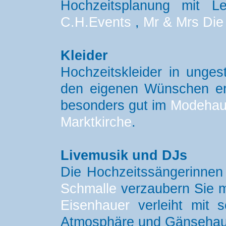
Hochzeitsplanung mit L
C.H.Events
,
Mr & Mrs Die
Kleider
Hochzeitskleider in unges
den eigenen Wünschen e
besonders gut im
Modeha
Marktkirche
.
Livemusik und DJs
Die Hochzeitssängerinne
Schmalle
verzaubern Sie m
Eisenhauer
verleiht mit s
Atmosphäre und Gänsehaut