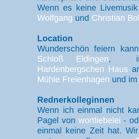
Wenn es keine Livemusik 
Wolfgang
und
Christian B
Location
Wunderschön feiern kan
Schloß Eldingen
, 
Hardenbergschen Haus
an
Mühle Freienhagen
und i
Rednerkolleginnen
Wenn ich einmal nicht ka
Pagel von
wortliebelei
- od
einmal keine Zeit hat. Wi